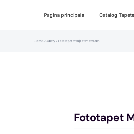
Pagina principala
Catalog Tapet
Home
»
Gallery
»
Fototapet munți aurii creativi
Fototapet Mu