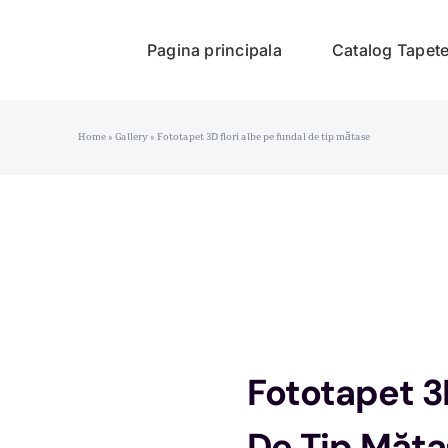
Pagina principala
Catalog Tapet
Home
»
Gallery
»
Fototapet 3D flori albe pe fundal de tip mătase
Fototapet 3
De Tip Măta