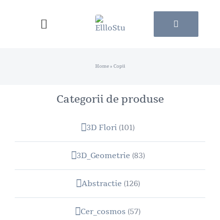
Skip
to
Toggle
content
Navigation
Pagina principala
Home
»
Copii
Catalog Tapete
Categorii de produse
Catalog Tablouri
3D Flori
(101)
Contacte
3D_Geometrie
(83)
Abstractie
(126)
Cer_cosmos
(57)