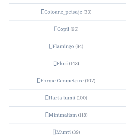
Coloane_peisaje
(33)
Copii
(96)
Flamingo
(84)
Flori
(143)
Forme Geometrice
(107)
Harta lumii
(100)
Minimalism
(118)
Munti
(39)