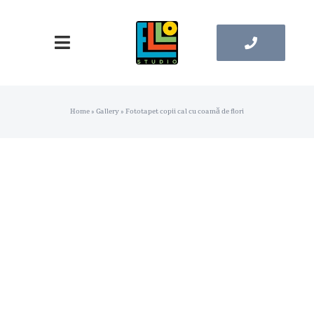
Skip
to
Toggle
content
Navigation
Pagina principala
Home
»
Gallery
»
Fototapet copii cal cu coamă de flori
Catalog Tapete
Catalog Tablouri
Contacte