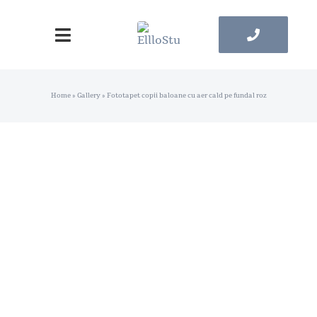
Skip
to
Toggle
content
Navigation
Pagina principala
Home
»
Gallery
»
Fototapet copii baloane cu aer cald pe fundal roz
Catalog Tapete
Catalog Tablouri
Contacte