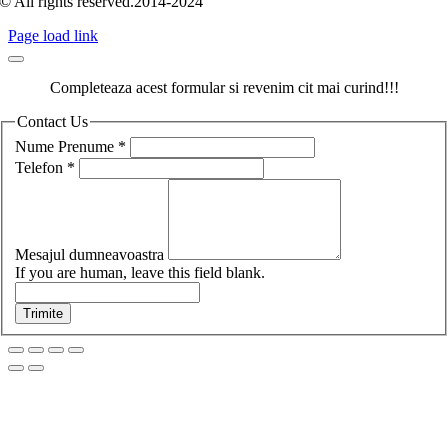
© All rights reserved.2014-2024
Page load link
Completeaza acest formular si revenim cit mai curind!!!
Contact Us
Nume Prenume
*
Telefon
*
Mesajul dumneavoastra
If you are human, leave this field blank.
Trimite
Go
to
Top