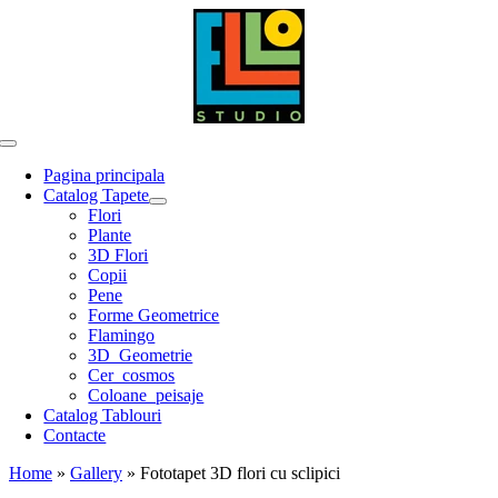
Skip
to
content
Toggle
Navigation
Pagina principala
Catalog Tapete
Flori
Plante
3D Flori
Copii
Pene
Forme Geometrice
Flamingo
3D_Geometrie
Cer_cosmos
Coloane_peisaje
Catalog Tablouri
Contacte
Home
»
Gallery
»
Fototapet 3D flori cu sclipici