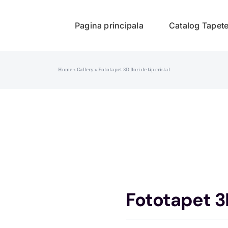
Pagina principala
Catalog Tapet
Home
»
Gallery
»
Fototapet 3D flori de tip cristal
Fototapet 3D