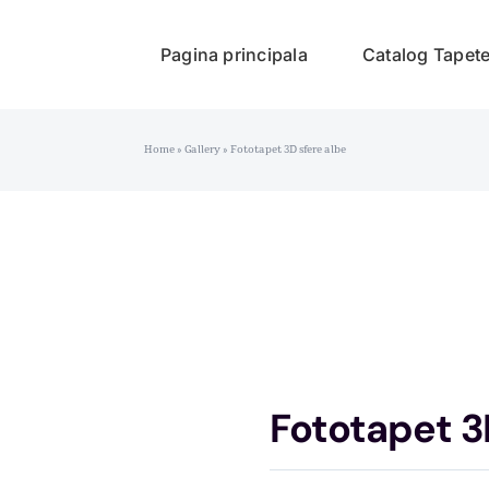
Pagina principala
Catalog Tapet
Home
»
Gallery
»
Fototapet 3D sfere albe
Fototapet 3