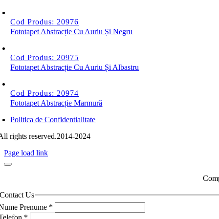
Cod Produs: 20976
Fototapet Abstracție Cu Auriu Și Negru
Cod Produs: 20975
Fototapet Abstracție Cu Auriu Și Albastru
Cod Produs: 20974
Fototapet Abstracție Marmură
Politica de Confidentialitate
All rights reserved.2014-2024
Page load link
Compl
Contact Us
Nume Prenume
*
Telefon
*