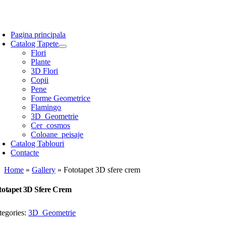
Skip
to
oggle
content
avigation
Pagina principala
Catalog Tapete
Flori
Plante
3D Flori
Copii
Pene
Forme Geometrice
Flamingo
3D_Geometrie
Cer_cosmos
Coloane_peisaje
Catalog Tablouri
Contacte
Home
»
Gallery
»
Fototapet 3D sfere crem
totapet 3D Sfere Crem
tegories:
3D_Geometrie