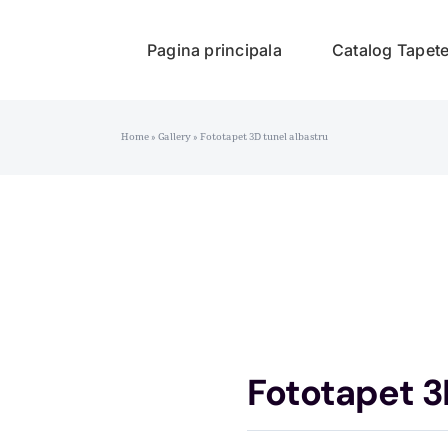
Pagina principala
Catalog Tapet
Home
»
Gallery
»
Fototapet 3D tunel albastru
Fototapet 3