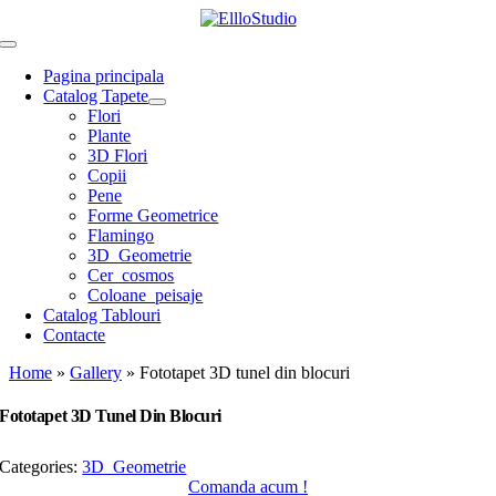
Skip
to
Toggle
content
Navigation
Pagina principala
Catalog Tapete
Flori
Plante
3D Flori
Copii
Pene
Forme Geometrice
Flamingo
3D_Geometrie
Cer_cosmos
Coloane_peisaje
Catalog Tablouri
Contacte
Home
»
Gallery
»
Fototapet 3D tunel din blocuri
Fototapet 3D Tunel Din Blocuri
Categories:
3D_Geometrie
Comanda acum !