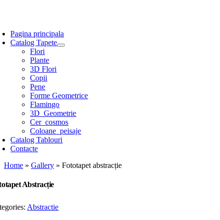
Skip
to
oggle
content
avigation
Pagina principala
Catalog Tapete
Flori
Plante
3D Flori
Copii
Pene
Forme Geometrice
Flamingo
3D_Geometrie
Cer_cosmos
Coloane_peisaje
Catalog Tablouri
Contacte
Home
»
Gallery
»
Fototapet abstracție
totapet Abstracție
tegories:
Abstractie