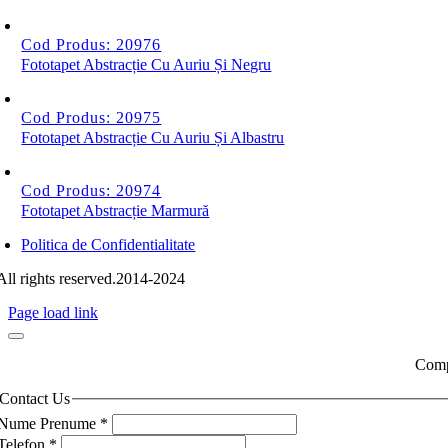
Cod Produs: 20976
Fototapet Abstracție Cu Auriu Și Negru
Cod Produs: 20975
Fototapet Abstracție Cu Auriu Și Albastru
Cod Produs: 20974
Fototapet Abstracție Marmură
Politica de Confidentialitate
All rights reserved.2014-2024
Page load link
Compl
Contact Us
Nume Prenume
*
Telefon
*