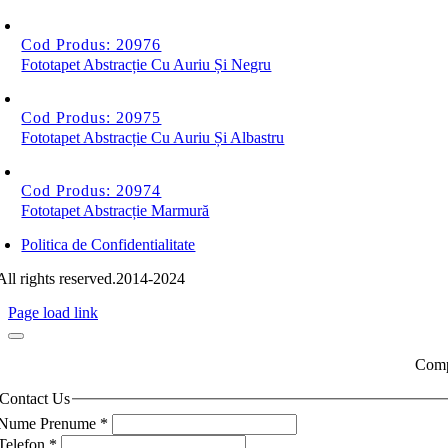
Cod Produs: 20976
Fototapet Abstracție Cu Auriu Și Negru
Cod Produs: 20975
Fototapet Abstracție Cu Auriu Și Albastru
Cod Produs: 20974
Fototapet Abstracție Marmură
Politica de Confidentialitate
All rights reserved.2014-2024
Page load link
Compl
Contact Us
Nume Prenume
*
Telefon
*