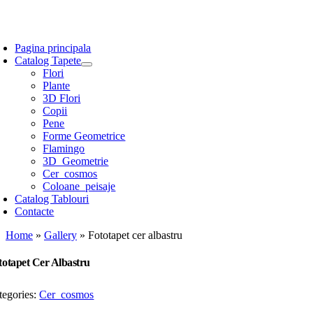
Skip
to
oggle
content
avigation
Pagina principala
Catalog Tapete
Flori
Plante
3D Flori
Copii
Pene
Forme Geometrice
Flamingo
3D_Geometrie
Cer_cosmos
Coloane_peisaje
Catalog Tablouri
Contacte
Home
»
Gallery
»
Fototapet cer albastru
totapet Cer Albastru
tegories:
Cer_cosmos