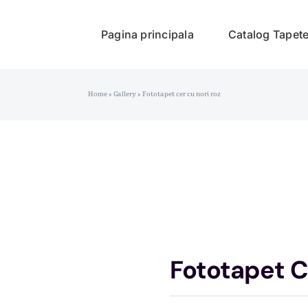
Pagina principala
Catalog Tapet
Home
»
Gallery
»
Fototapet cer cu nori roz
Fototapet C