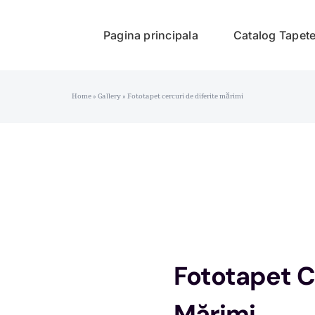
Pagina principala
Catalog Tapet
Home
»
Gallery
»
Fototapet cercuri de diferite mărimi
Fototapet Ce
Mărimi