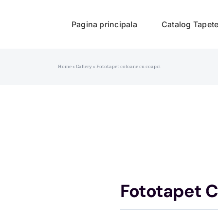
Pagina principala
Catalog Tapet
Home
»
Gallery
»
Fototapet coloane cu coapci
Fototapet 