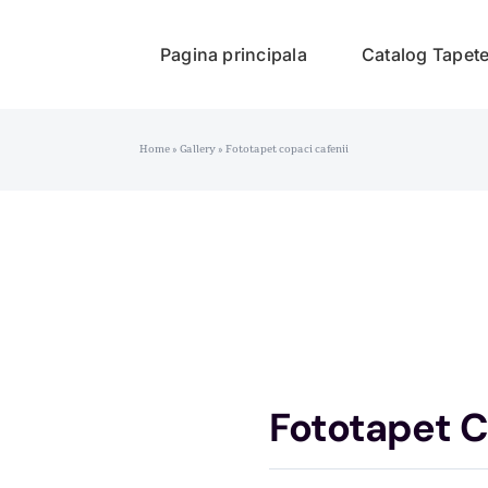
Pagina principala
Catalog Tapet
Home
»
Gallery
»
Fototapet copaci cafenii
Fototapet C