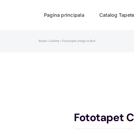
Pagina principala
Catalog Tapet
Home
»
Gallery
»
Fototapet crengi cu flori
Fototapet C