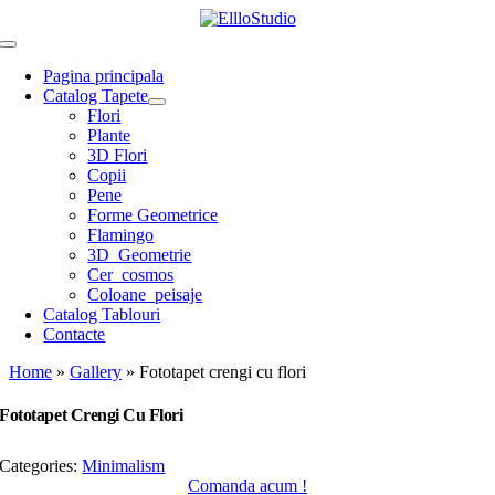
Skip
to
Toggle
content
Navigation
Pagina principala
Catalog Tapete
Flori
Plante
3D Flori
Copii
Pene
Forme Geometrice
Flamingo
3D_Geometrie
Cer_cosmos
Coloane_peisaje
Catalog Tablouri
Contacte
Home
»
Gallery
»
Fototapet crengi cu flori
Fototapet Crengi Cu Flori
Categories:
Minimalism
Comanda acum !