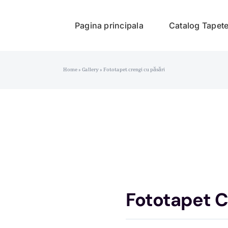
Pagina principala
Catalog Tapet
Home
»
Gallery
»
Fototapet crengi cu păsări
Fototapet C