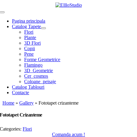
Skip
to
Toggle
content
Navigation
Pagina principala
Catalog Tapete
Flori
Plante
3D Flori
Copii
Pene
Forme Geometrice
Flamingo
3D_Geometrie
Cer_cosmos
Coloane_peisaje
Catalog Tablouri
Contacte
Home
»
Gallery
»
Fototapet crizanteme
Fototapet Crizanteme
Categories:
Flori
Comanda acum !