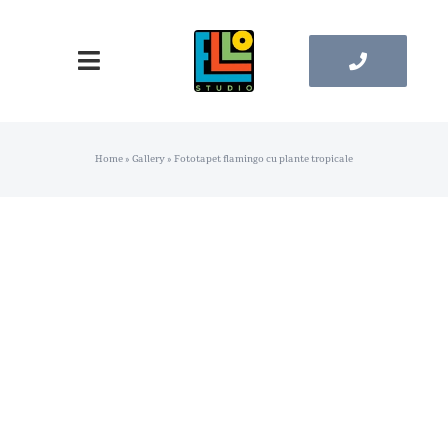
Skip
to
Toggle
content
Navigation
Pagina principala
Home
»
Gallery
»
Fototapet flamingo cu plante tropicale
Catalog Tapete
Catalog Tablouri
Contacte