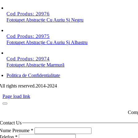
Cod Produs: 20976
Fototapet Abstracție Cu Auriu Și Negru
Cod Produs: 20975
Fototapet Abstracție Cu Auriu Și Albastru
Cod Produs: 20974
Fototapet Abstracție Marmură
Politica de Confidentialitate
All rights reserved.2014-2024
Page load link
Compl
Contact Us
Nume Prenume
*
Telefon
*