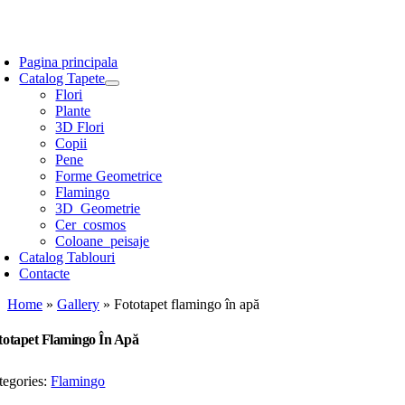
Skip
to
oggle
content
avigation
Pagina principala
Catalog Tapete
Flori
Plante
3D Flori
Copii
Pene
Forme Geometrice
Flamingo
3D_Geometrie
Cer_cosmos
Coloane_peisaje
Catalog Tablouri
Contacte
Home
»
Gallery
»
Fototapet flamingo în apă
totapet Flamingo În Apă
tegories:
Flamingo