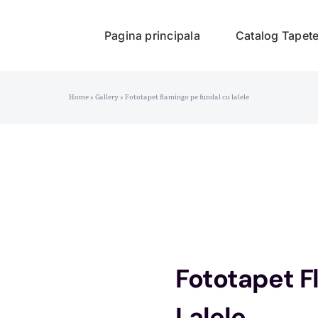
Pagina principala
Catalog Tapet
Home
»
Gallery
»
Fototapet flamingo pe fundal cu lalele
Fototapet F
Lalele