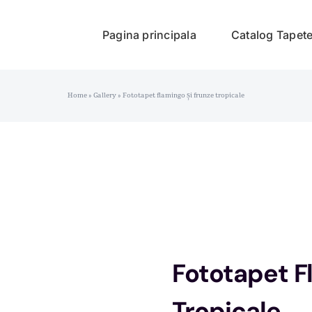
Pagina principala
Catalog Tapet
Home
»
Gallery
»
Fototapet flamingo și frunze tropicale
Fototapet F
Tropicale