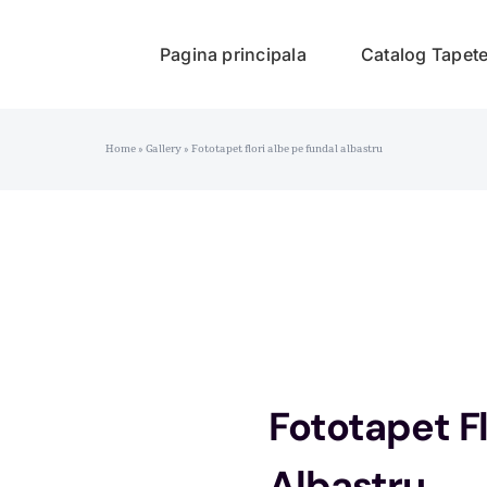
Pagina principala
Catalog Tapet
Home
»
Gallery
»
Fototapet flori albe pe fundal albastru
Fototapet Fl
Albastru