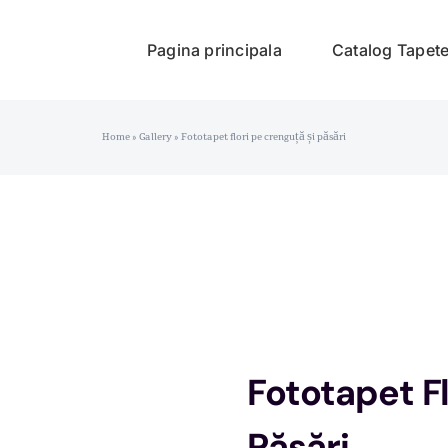
Pagina principala
Catalog Tapet
Home
»
Gallery
»
Fototapet flori pe crenguță și păsări
Fototapet Fl
Păsări