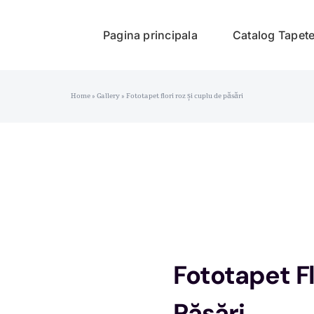
Pagina principala
Catalog Tapet
Home
»
Gallery
»
Fototapet flori roz și cuplu de păsări
Fototapet Fl
Păsări