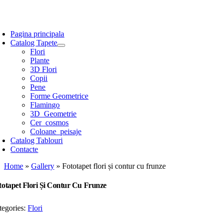
Skip
to
oggle
content
avigation
Pagina principala
Catalog Tapete
Flori
Plante
3D Flori
Copii
Pene
Forme Geometrice
Flamingo
3D_Geometrie
Cer_cosmos
Coloane_peisaje
Catalog Tablouri
Contacte
Home
»
Gallery
»
Fototapet flori și contur cu frunze
totapet Flori Și Contur Cu Frunze
tegories:
Flori