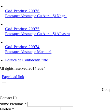
Cod Produs: 20976
Fototapet Abstracție Cu Auriu Și Negru
Cod Produs: 20975
Fototapet Abstracție Cu Auriu Și Albastru
Cod Produs: 20974
Fototapet Abstracție Marmură
Politica de Confidentialitate
All rights reserved.2014-2024
Page load link
Compl
Contact Us
Nume Prenume
*
Telefon
*