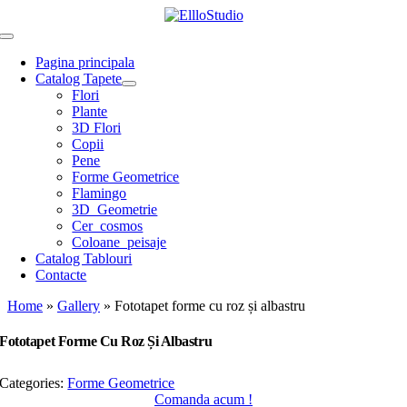
Skip
to
Toggle
content
Navigation
Pagina principala
Catalog Tapete
Flori
Plante
3D Flori
Copii
Pene
Forme Geometrice
Flamingo
3D_Geometrie
Cer_cosmos
Coloane_peisaje
Catalog Tablouri
Contacte
Home
»
Gallery
»
Fototapet forme cu roz și albastru
Fototapet Forme Cu Roz Și Albastru
Categories:
Forme Geometrice
Comanda acum !