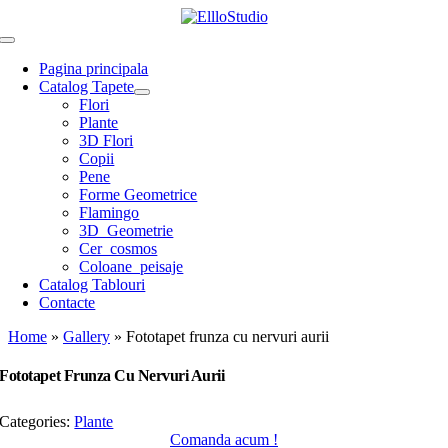
Skip
to
Toggle
content
Navigation
Pagina principala
Catalog Tapete
Flori
Plante
3D Flori
Copii
Pene
Forme Geometrice
Flamingo
3D_Geometrie
Cer_cosmos
Coloane_peisaje
Catalog Tablouri
Contacte
Home
»
Gallery
»
Fototapet frunza cu nervuri aurii
Fototapet Frunza Cu Nervuri Aurii
Categories:
Plante
Comanda acum !