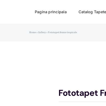
Pagina principala
Catalog Tapet
Home
»
Gallery
»
Fototapet frunze tropicale
Fototapet F