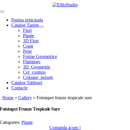
Skip
to
Toggle
content
Navigation
Pagina principala
Catalog Tapete
Flori
Plante
3D Flori
Copii
Pene
Forme Geometrice
Flamingo
3D_Geometrie
Cer_cosmos
Coloane_peisaje
Catalog Tablouri
Contacte
Home
»
Gallery
»
Fototapet frunze tropicale sure
Fototapet Frunze Tropicale Sure
Categories:
Plante
Comanda acum !