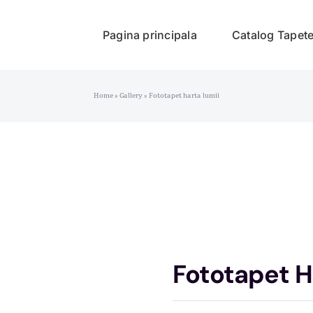
Pagina principala
Catalog Tapet
Home
»
Gallery
»
Fototapet harta lumii
Fototapet H