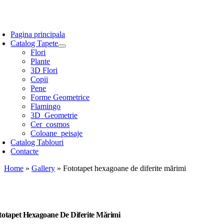
Skip
to
oggle
content
avigation
Pagina principala
Catalog Tapete
Flori
Plante
3D Flori
Copii
Pene
Forme Geometrice
Flamingo
3D_Geometrie
Cer_cosmos
Coloane_peisaje
Catalog Tablouri
Contacte
Home
»
Gallery
»
Fototapet hexagoane de diferite mărimi
totapet Hexagoane De Diferite Mărimi