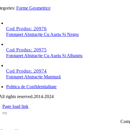
tegories:
Forme Geometrice
Cod Produs: 20976
Fototapet Abstracție Cu Auriu Și Negru
Cod Produs: 20975
Fototapet Abstracție Cu Auriu Și Albastru
Cod Produs: 20974
Fototapet Abstracție Marmură
Politica de Confidentialitate
All rights reserved.2014-2024
Page load link
Compl