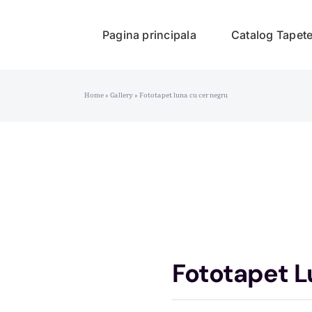
Pagina principala
Catalog Tapet
Home
»
Gallery
»
Fototapet luna cu cer negru
Fototapet L