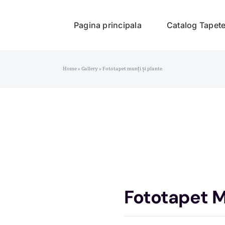
Pagina principala
Catalog Tapet
Home
»
Gallery
»
Fototapet munți și plante
Fototapet M