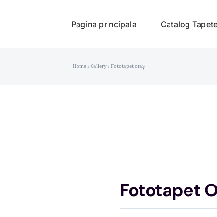
Pagina principala
Catalog Tapet
Home
»
Gallery
»
Fototapet oraș
Fototapet O