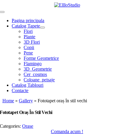
Skip
to
Toggle
content
Navigation
Pagina principala
Catalog Tapete
Flori
Plante
3D Flori
Copii
Pene
Forme Geometrice
Flamingo
3D_Geometrie
Cer_cosmos
Coloane_peisaje
Catalog Tablouri
Contacte
Home
»
Gallery
»
Fototapet oraș în stil vechi
Fototapet Oraș În Stil Vechi
Categories:
Orase
Comanda acum !