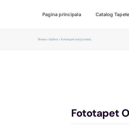
Pagina principala
Catalog Tapet
Home
»
Gallery
»
Fototapet oraș Londra
Fototapet O