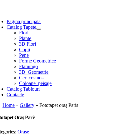
Skip
to
oggle
content
avigation
Pagina principala
Catalog Tapete
Flori
Plante
3D Flori
Copii
Pene
Forme Geometrice
Flamingo
3D_Geometrie
Cer_cosmos
Coloane_peisaje
Catalog Tablouri
Contacte
Home
»
Gallery
»
Fototapet oraș Paris
totapet Oraș Paris
tegories:
Orase