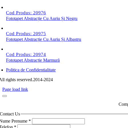
Cod Produs: 20976
Fototapet Abstracție Cu Auriu Și Negru
Cod Produs: 20975
Fototapet Abstracție Cu Auriu Și Albastru
Cod Produs: 20974
Fototapet Abstracție Marmură
Politica de Confidentialitate
All rights reserved.2014-2024
Page load link
Compl
Contact Us
Nume Prenume
*
Telefon
*