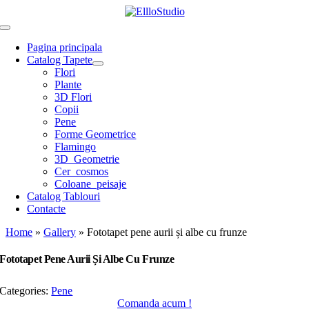
Skip
to
Toggle
content
Navigation
Pagina principala
Catalog Tapete
Flori
Plante
3D Flori
Copii
Pene
Forme Geometrice
Flamingo
3D_Geometrie
Cer_cosmos
Coloane_peisaje
Catalog Tablouri
Contacte
Home
»
Gallery
»
Fototapet pene aurii și albe cu frunze
Fototapet Pene Aurii Și Albe Cu Frunze
Categories:
Pene
Comanda acum !