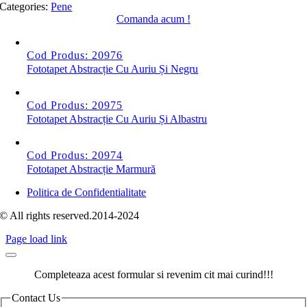
Categories:
Pene
Comanda acum !
Cod Produs: 20976
Fototapet Abstracție Cu Auriu Și Negru
Cod Produs: 20975
Fototapet Abstracție Cu Auriu Și Albastru
Cod Produs: 20974
Fototapet Abstracție Marmură
Politica de Confidentialitate
© All rights reserved.2014-2024
Page load link
Completeaza acest formular si revenim cit mai curind!!!
Contact Us