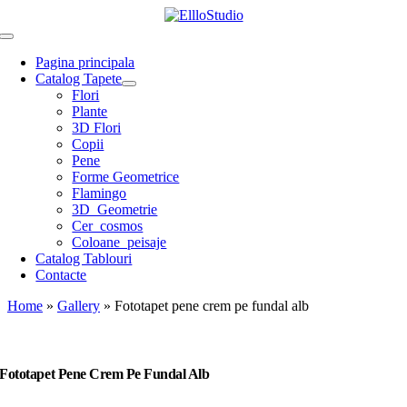
Skip
to
Toggle
content
Navigation
Pagina principala
Catalog Tapete
Flori
Plante
3D Flori
Copii
Pene
Forme Geometrice
Flamingo
3D_Geometrie
Cer_cosmos
Coloane_peisaje
Catalog Tablouri
Contacte
Home
»
Gallery
»
Fototapet pene crem pe fundal alb
Fototapet Pene Crem Pe Fundal Alb