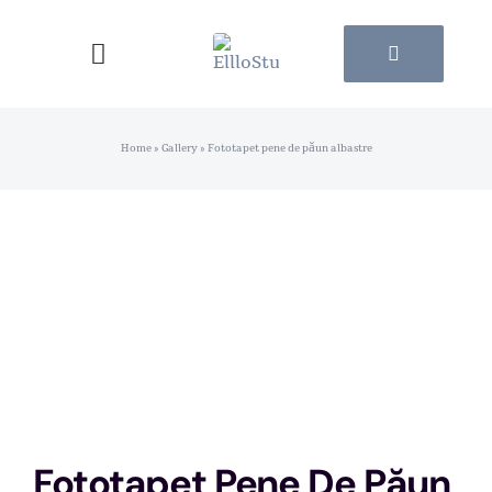
Skip
to
Toggle
content
Navigation
Pagina principala
Home
»
Gallery
»
Fototapet pene de păun albastre
Catalog Tapete
Catalog Tablouri
Contacte
Fototapet Pene De Păun