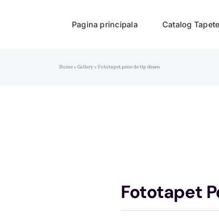
Pagina principala
Catalog Tapet
Home
»
Gallery
»
Fototapet pene de tip desen
Fototapet P