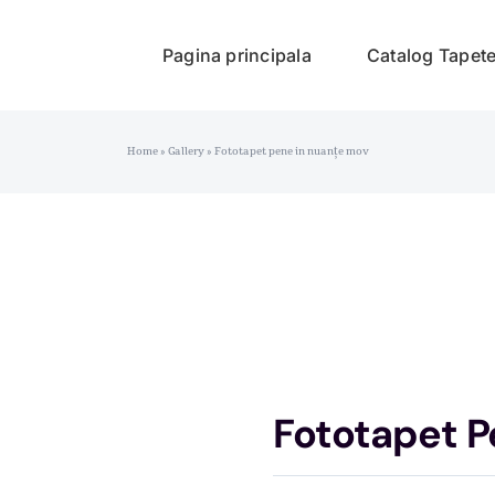
Pagina principala
Catalog Tapet
Home
»
Gallery
»
Fototapet pene in nuanțe mov
Fototapet P