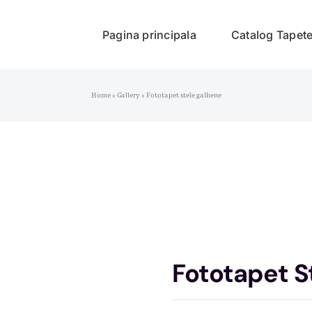
Pagina principala
Catalog Tapet
Home
»
Gallery
»
Fototapet stele galbene
Fototapet S