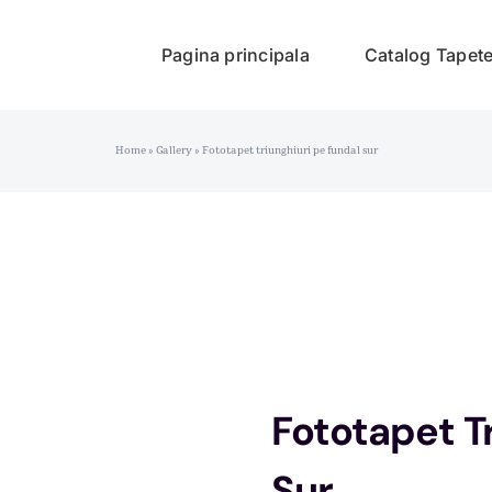
Pagina principala
Catalog Tapet
Home
»
Gallery
»
Fototapet triunghiuri pe fundal sur
Fototapet T
Sur