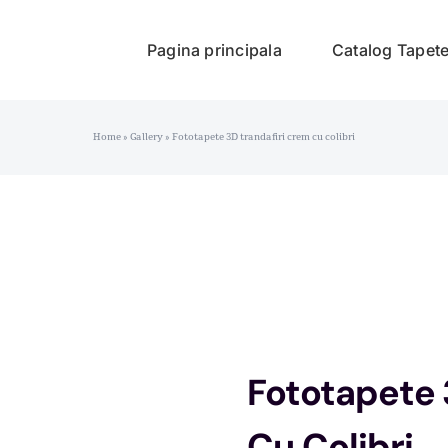
Pagina principala
Catalog Tapet
Home
»
Gallery
»
Fototapete 3D trandafiri crem cu colibri
Fototapete 
Cu Colibri