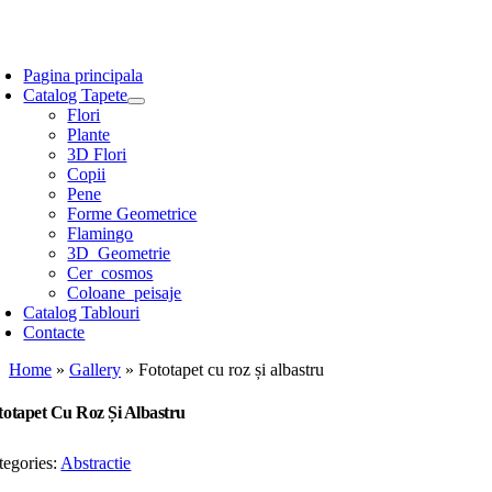
Skip
to
oggle
content
avigation
Pagina principala
Catalog Tapete
Flori
Plante
3D Flori
Copii
Pene
Forme Geometrice
Flamingo
3D_Geometrie
Cer_cosmos
Coloane_peisaje
Catalog Tablouri
Contacte
Home
»
Gallery
»
Fototapet cu roz și albastru
totapet Cu Roz Și Albastru
tegories:
Abstractie