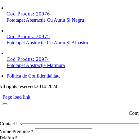
Cod Produs: 20976
Fototapet Abstracție Cu Auriu Și Negru
Cod Produs: 20975
Fototapet Abstracție Cu Auriu Și Albastru
Cod Produs: 20974
Fototapet Abstracție Marmură
Politica de Confidentialitate
All rights reserved.2014-2024
Page load link
Compl
Contact Us
Nume Prenume
*
Telefon
*